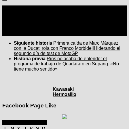
Seguir:
Siguiente historia
Primera caída de Marc Márquez
con la Ducati roja con Franco Morbidelli liderando el
segundo día de test de MotoGP
Historia previa
Rins no acaba de entender el
programa de trabajo de Quartararo en Sepang: «No
tiene mucho sentido»
Kawasaki
Hermosillo
Facebook Page Like
febrero 2025
L
M
X
J
V
S
D