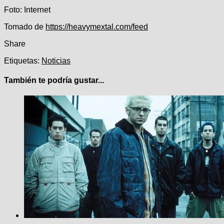
Foto: Internet
Navegación
Tomado de
https://heavymextal.com/feed
de
Share
entradas
Etiquetas:
Noticias
También te podría gustar...