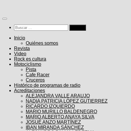
Saltar
al
contenido
Buscar:
Inicio
Quiénes somos
Revista
Video
Rock es cultura
Motociclismo
Pista
Cafe Racer
Cruceros
Histórico de programas de radio
Acreditaciones
ALEJANDRA VALLE ARAUJO
NADIA PATRICIA LÓPEZ GUTIERREZ
RICARDO IZQUIERDO
MARIO MURILLO BALDENEGRO
MARIO ALBERTO ANAYA SILVA
JOSUÉ ANZO MARTÍNEZ
IBAN MIRANDA SÁNCHEZ