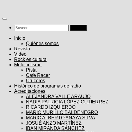
Saltar
al
contenido
Buscar:
Inicio
Quiénes somos
Revista
Video
Rock es cultura
Motociclismo
Pista
Cafe Racer
Cruceros
Histórico de programas de radio
Acreditaciones
ALEJANDRA VALLE ARAUJO
NADIA PATRICIA LÓPEZ GUTIERREZ
RICARDO IZQUIERDO
MARIO MURILLO BALDENEGRO
MARIO ALBERTO ANAYA SILVA
JOSUÉ ANZO MARTÍNEZ
IBAN MIRANDA SÁNCHEZ