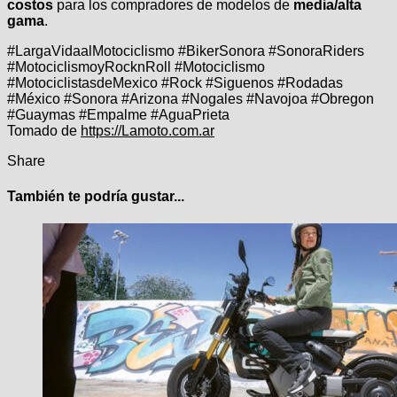
costos
para los compradores de modelos de
media/alta
gama
.
#LargaVidaalMotociclismo #BikerSonora #SonoraRiders
#MotociclismoyRocknRoll #Motociclismo
#MotociclistasdeMexico #Rock #Siguenos #Rodadas
#México #Sonora #Arizona #Nogales #Navojoa #Obregon
#Guaymas #Empalme #AguaPrieta
Tomado de
https://Lamoto.com.ar
Share
También te podría gustar...