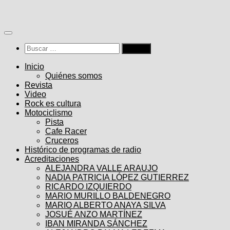
Saltar
al
contenido
Buscar:
Inicio
Quiénes somos
Revista
Video
Rock es cultura
Motociclismo
Pista
Cafe Racer
Cruceros
Histórico de programas de radio
Acreditaciones
ALEJANDRA VALLE ARAUJO
NADIA PATRICIA LÓPEZ GUTIERREZ
RICARDO IZQUIERDO
MARIO MURILLO BALDENEGRO
MARIO ALBERTO ANAYA SILVA
JOSUÉ ANZO MARTÍNEZ
IBAN MIRANDA SÁNCHEZ