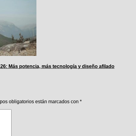
6: Más potencia, más tecnología y diseño afilado
pos obligatorios están marcados con
*