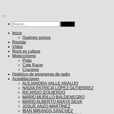
Saltar
al
contenido
Buscar:
Inicio
Quiénes somos
Revista
Video
Rock es cultura
Motociclismo
Pista
Cafe Racer
Cruceros
Histórico de programas de radio
Acreditaciones
ALEJANDRA VALLE ARAUJO
NADIA PATRICIA LÓPEZ GUTIERREZ
RICARDO IZQUIERDO
MARIO MURILLO BALDENEGRO
MARIO ALBERTO ANAYA SILVA
JOSUÉ ANZO MARTÍNEZ
IBAN MIRANDA SÁNCHEZ