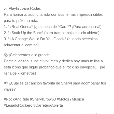
🎶 Playlist para Rodar:
Para honrarla, aquí una lista con sus temas imprescindibles
para tu próxima ruta:
1. *»Real Gone»* (¿te suena de *Cars*? ¡Pura adrenalina!).
2. *»Soak Up the Sun»* (para tramos bajo el cielo abierto).
3. *»A Change Would Do You Good»* (cuando necesitas
reinventar el camino).
🚀 ¡Celebremos a lo grande!
Ponte el casco, sube el volumen y dedica hoy unas millas a
esta icono que sigue probando que el rock no envejece… ¡se
llena de kilómetros!
📢 ¿Cuál es tu canción favorita de Sheryl para acompañar tus
viajes?
#RockAndRide #SherylCrow63 #MotosYMusica
#LegadoRockero #CarreteraAbierta