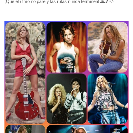
¡Que el ritmo no pare y las rutas nunca terminen! 🌄🎵💨