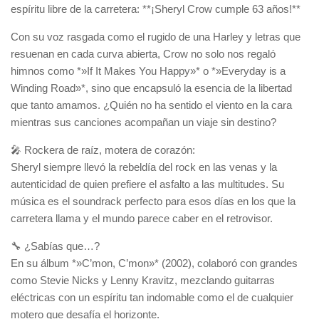
espíritu libre de la carretera: **¡Sheryl Crow cumple 63 años!**
Con su voz rasgada como el rugido de una Harley y letras que
resuenan en cada curva abierta, Crow no solo nos regaló
himnos como *»If It Makes You Happy»* o *»Everyday is a
Winding Road»*, sino que encapsuló la esencia de la libertad
que tanto amamos. ¿Quién no ha sentido el viento en la cara
mientras sus canciones acompañan un viaje sin destino?
🎤 Rockera de raíz, motera de corazón:
Sheryl siempre llevó la rebeldía del rock en las venas y la
autenticidad de quien prefiere el asfalto a las multitudes. Su
música es el soundrack perfecto para esos días en los que la
carretera llama y el mundo parece caber en el retrovisor.
🔧 ¿Sabías que…?
En su álbum *»C’mon, C’mon»* (2002), colaboró con grandes
como Stevie Nicks y Lenny Kravitz, mezclando guitarras
eléctricas con un espíritu tan indomable como el de cualquier
motero que desafía el horizonte.