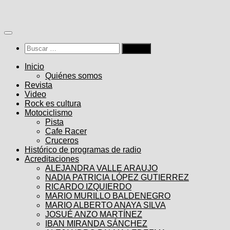
Saltar
al
contenido
Buscar:
Inicio
Quiénes somos
Revista
Video
Rock es cultura
Motociclismo
Pista
Cafe Racer
Cruceros
Histórico de programas de radio
Acreditaciones
ALEJANDRA VALLE ARAUJO
NADIA PATRICIA LÓPEZ GUTIERREZ
RICARDO IZQUIERDO
MARIO MURILLO BALDENEGRO
MARIO ALBERTO ANAYA SILVA
JOSUÉ ANZO MARTÍNEZ
IBAN MIRANDA SÁNCHEZ