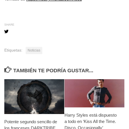
de
entradas
SHARE
Etiquetas:
Noticias
TAMBIÉN TE PODRÍA GUSTAR...
Harry Styles está dispuesto
a todo en ‘Kiss All the Time.
Potente segundo sencillo de
Disco, Occasionally’
los franceses DARKTRIBE