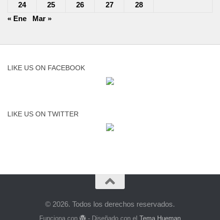
24
25
26
27
28
« Ene
Mar »
LIKE US ON FACEBOOK
LIKE US ON TWITTER
© 2026. Todos los derechos reservados.
Funciona con
- Diseñado con el
Tema Hueman