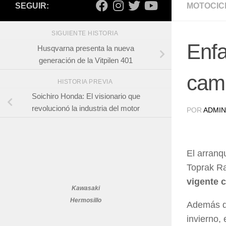
SEGUIR:
MOTOCIC
SIGUIENTE HISTORIA
Enfa
Husqvarna presenta la nueva
generación de la Vitpilen 401
cam
HISTORIA PREVIA
Soichiro Honda: El visionario que
revolucionó la industria del motor
POR
ADMIN
El arranq
Toprak Ra
vigente 
Kawasaki
Hermosillo
Además de
invierno,