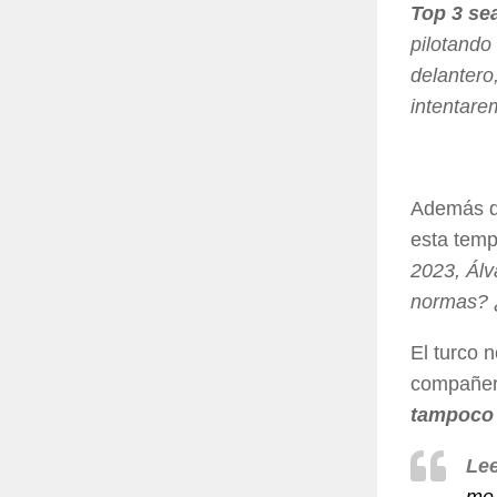
Top 3 sea
pilotando 
delantero
intentare
Además de
esta temp
2023, Álv
normas? 
El turco 
compañero
tampoco 
Lee