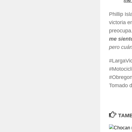
me 
Phillip I
victoria 
preocupa
me sient
pero cuán
#LargaVi
#Motocic
#Obregon
Tomado 
TAMB