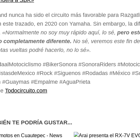
fuera a SBK»
sland nunca ha sido el circuito más favorable para Razgat
en este trazado, en 2020 con Yamaha. Sin embargo, la di
.
«Normalmente no soy muy rápido aquí, lo sé,
pero est
o completamente diferente.
No sé, veremos este fin de 
tas vueltas podré hacerlo, no lo sé».
daalMotociclismo #BikerSonora #SonoraRiders #Motocic
listasdeMexico #Rock #Siguenos #Rodadas #México #S
 #Guaymas #Empalme #AguaPrieta
de
Todocircuito.com
IÉN TE PODRÍA GUSTAR...