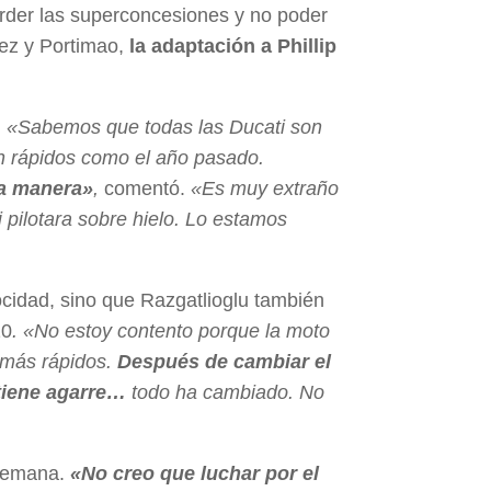
rder las superconcesiones y no poder
ez y Portimao,
la adaptación a Phillip
.
«Sabemos que todas las Ducati son
n rápidos como el año pasado.
na manera»
,
comentó.
«Es muy extraño
pilotara sobre hielo. Lo estamos
ocidad, sino que Razgatlioglu también
10
. «No estoy contento porque la moto
 más rápidos.
Después de cambiar el
 tiene agarre…
todo ha cambiado. No
 semana.
«No creo que luchar por el