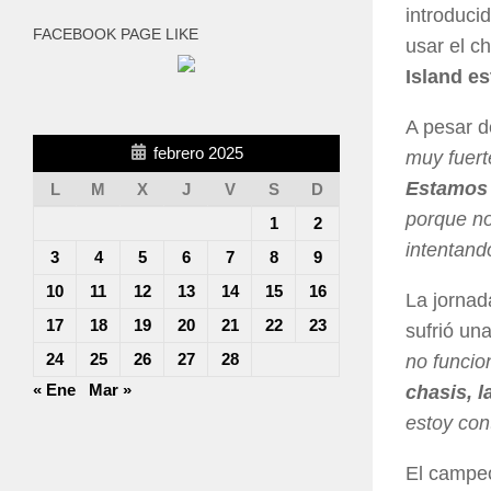
introduci
FACEBOOK PAGE LIKE
usar el c
Island e
A pesar d
febrero 2025
muy fuert
Estamos 
L
M
X
J
V
S
D
porque no
1
2
intentand
3
4
5
6
7
8
9
10
11
12
13
14
15
16
La jornad
17
18
19
20
21
22
23
sufrió un
24
25
26
27
28
no funcio
« Ene
Mar »
chasis, l
estoy con
El campeó