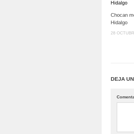
Chocan mo
Hidalgo
28 OCTUBR
DEJA U
Coment