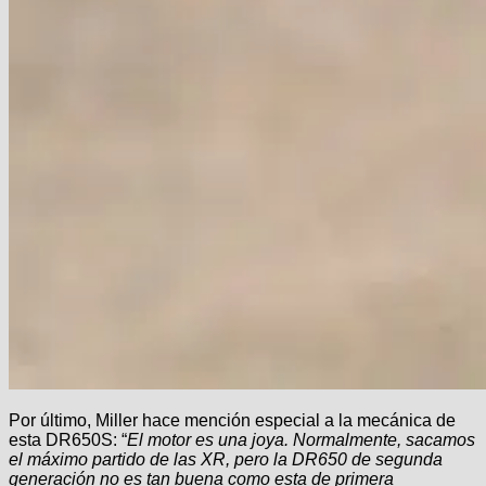
Por último, Miller hace mención especial a la mecánica de
esta DR650S: “
El motor es una joya. Normalmente, sacamos
el máximo partido de las XR, pero la DR650 de segunda
generación no es tan buena como esta de primera