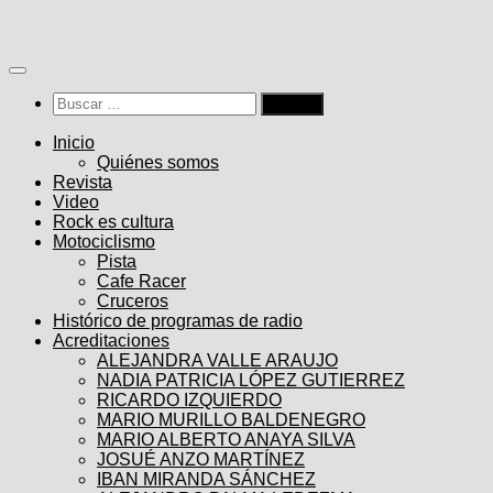
Saltar
al
contenido
Buscar:
Inicio
Quiénes somos
Revista
Video
Rock es cultura
Motociclismo
Pista
Cafe Racer
Cruceros
Histórico de programas de radio
Acreditaciones
ALEJANDRA VALLE ARAUJO
NADIA PATRICIA LÓPEZ GUTIERREZ
RICARDO IZQUIERDO
MARIO MURILLO BALDENEGRO
MARIO ALBERTO ANAYA SILVA
JOSUÉ ANZO MARTÍNEZ
IBAN MIRANDA SÁNCHEZ