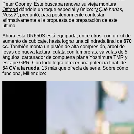
Peter Cooney. Este buscaba renovar su
vieja montura
Offroad
dándole un toque especial y único:
“¿Qué harías,
Ross?”
, preguntó, para posteriormente contestar
afirmativamente a la propuesta de preparación de este
último.
Ahora esta DR650S está equipada, entre otros, con un kit de
aumento de cubicaje, hasta lograr una cilindrada final de
670
cc
. También monta un pistón de alta compresión, árbol de
levas de nueva factura, culata con lumbreras, válvulas de 5
ángulos, carburador de compuerta plana Yoshimura TMR y
escape GPR. Con todo logra ofrecer una potencia final de
54 CV a la rueda
, 13 más que ofrecía de serie. Sobre cómo
funciona, Miller dice: