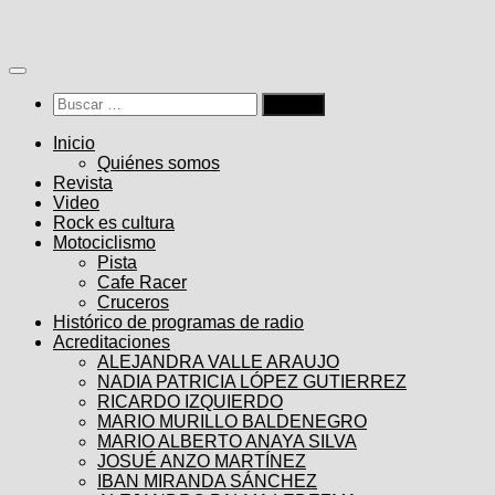
Saltar
al
contenido
Buscar:
Inicio
Quiénes somos
Revista
Video
Rock es cultura
Motociclismo
Pista
Cafe Racer
Cruceros
Histórico de programas de radio
Acreditaciones
ALEJANDRA VALLE ARAUJO
NADIA PATRICIA LÓPEZ GUTIERREZ
RICARDO IZQUIERDO
MARIO MURILLO BALDENEGRO
MARIO ALBERTO ANAYA SILVA
JOSUÉ ANZO MARTÍNEZ
IBAN MIRANDA SÁNCHEZ