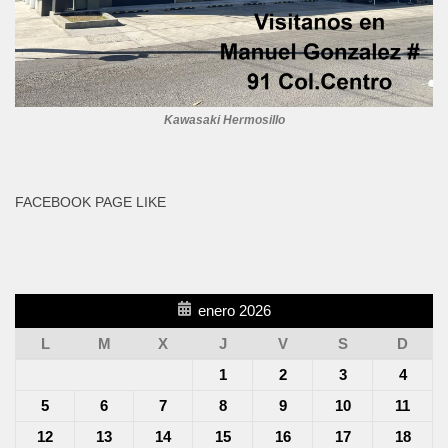
Kawasaki Hermosillo
FACEBOOK PAGE LIKE
enero 2026
L
M
X
J
V
S
D
1
2
3
4
5
6
7
8
9
10
11
12
13
14
15
16
17
18