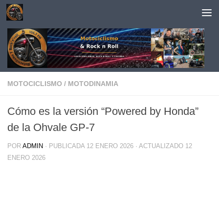
Saltar al contenido
MOTOCICLISMO
/
MOTODINAMIA
Cómo es la versión “Powered by Honda”
de la Ohvale GP-7
POR
ADMIN
· PUBLICADA
12 ENERO 2026
· ACTUALIZADO
12
ENERO 2026