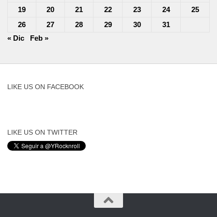
19
20
21
22
23
24
25
26
27
28
29
30
31
« Dic
Feb »
LIKE US ON FACEBOOK
LIKE US ON TWITTER