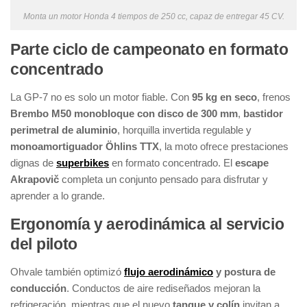
Monta un motor Honda 4 tiempos de 250 cc, capaz de entregar 45 CV.
Parte ciclo de campeonato en formato
concentrado
La GP-7 no es solo un motor fiable. Con
95 kg en seco
, frenos
Brembo M50 monobloque con disco de 300 mm
,
bastidor
perimetral de aluminio
, horquilla invertida regulable y
monoamortiguador Öhlins TTX
, la moto ofrece prestaciones
dignas de
superbikes
en formato concentrado. El
escape
Akrapovič
completa un conjunto pensado para disfrutar y
aprender a lo grande.
Ergonomía y aerodinámica al servicio
del piloto
Ohvale también optimizó
flujo aerodinámico
y postura de
conducción
. Conductos de aire rediseñados mejoran la
refrigeración, mientras que el nuevo
tanque y colín
invitan a