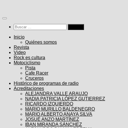
Saltar
al
contenido
Buscar:
Inicio
Quiénes somos
Revista
Video
Rock es cultura
Motociclismo
Pista
Cafe Racer
Cruceros
Histórico de programas de radio
Acreditaciones
ALEJANDRA VALLE ARAUJO
NADIA PATRICIA LÓPEZ GUTIERREZ
RICARDO IZQUIERDO
MARIO MURILLO BALDENEGRO
MARIO ALBERTO ANAYA SILVA
JOSUÉ ANZO MARTÍNEZ
IBAN MIRANDA SÁNCHEZ