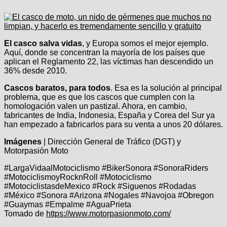
El casco salva vidas
, y Europa somos el mejor ejemplo.
Aquí, donde se concentran la mayoría de los países que
aplican el Reglamento 22, las víctimas han descendido un
36% desde 2010.
Cascos baratos, para todos
. Esa es la solución al principal
problema, que es que los cascos que cumplen con la
homologación valen un pastizal. Ahora, en cambio,
fabricantes de India, Indonesia, España y Corea del Sur ya
han empezado a fabricarlos para su venta a unos 20 dólares.
Imágenes
| Dirección General de Tráfico (DGT) y
Motorpasión Moto
#LargaVidaalMotociclismo #BikerSonora #SonoraRiders
#MotociclismoyRocknRoll #Motociclismo
#MotociclistasdeMexico #Rock #Siguenos #Rodadas
#México #Sonora #Arizona #Nogales #Navojoa #Obregon
#Guaymas #Empalme #AguaPrieta
Tomado de
https://www.motorpasionmoto.com/